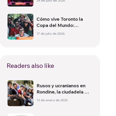
24 de julio de 2026
Cómo vive Toronto la
Copa del Mundo:
Cultura, identidad y
17 de julio de 2026
política más allá del
terreno de juego
Readers also like
Rusos y ucranianos en
Rondine, la ciudadela de
la paz
13 de enero de 2023