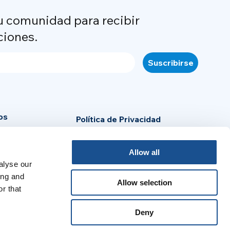
u comunidad para recibir
ciones.
os
Política de Privacidad
Cookie Policy
Allow all
Aviso legal
alyse our
sa
ing and
Allow selection
r that
:
Deny
no
Português
Español
Français