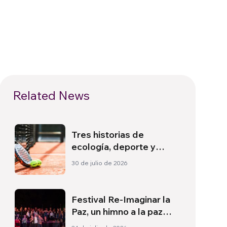
Related News
Tres historias de
ecología, deporte y
salud en Sudamérica
30 de julio de 2026
Festival Re-Imaginar la
Paz, un himno a la paz
desde Florencia