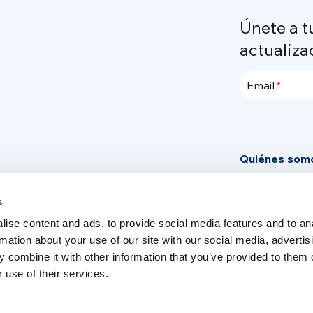
Únete a t
actualiza
Email
Quiénes som
Community
s
News
ise content and ads, to provide social media features and to an
Area de pren
rmation about your use of our site with our social media, advertis
 combine it with other information that you’ve provided to them o
 use of their services.
Switch language
English
Italia