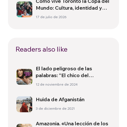
Cómo vive Toronto la Copa del
Mundo: Cultura, identidad y
política más allá del terreno
17 de julio de 2026
de juego
Readers also like
El lado peligroso de las
palabras: “El chico del
pantalón rosa”
12 de noviembre de 2024
Huida de Afganistán
3 de diciembre de 2021
Amazonia. «Una lección de los