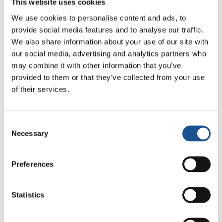
This website uses cookies
otros en diálogo con las armas depuestas. En
We use cookies to personalise content and ads, to
cambio, otros
acusaron a la multitud
provide social media features and to analyse our traffic.
indefensa
como sucedió hace dos días delante
We also share information about your use of our site with
de la
Casa Blanca
para permitir que el
our social media, advertising and analytics partners who
presidente Trump llegara a la iglesia Episcopal
may combine it with other information that you’ve
de San Juan, averiada la noche del 31 de
provided to them or that they’ve collected from your use
mayo, para una foto ritual con la biblia en la
of their services.
mano, en la desesperada búsqueda de un
consenso en la sede evangélica, mientras los
Consent
líderes católicos condenaron la
Necessary
Selection
instrumentalización de la fe y el arzobispo
afro-americano de Washington, Wilton
Preferences
Gregory calificó como “desconcertante y
reprobable, el abuso de los principios
religiosos”.
Statistics
Trump por su retórica vitriólica fue