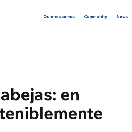
Quiénes somos
Community
News
abejas: en
steniblemente