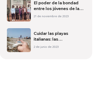
El poder de la bondad
entre los jóvenes de la
cárcel de menores
21 de noviembre de 2023
«Kamiti
Cuidar las playas
italianas: las
experiencias de los más
2 de junio de 2023
pequeños