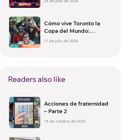
24 de julio de 2026
Cómo vive Toronto la
Copa del Mundo:
Cultura, identidad y
17 de julio de 2026
política más allá del
terreno de juego
Readers also like
Acciones de fraternidad
– Parte 2
14 de octubre de 2020