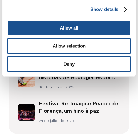
Show details
Related News
Allow all
A Odisseia, de Christopher
Nolan: Ulisses e a
Allow selection
necessidade de um novo
5 de agosto de 2026
amanhecer
Deny
Da América do Sul, três
histórias de ecologia, esporte
e saúde
30 de julho de 2026
Festival Re-Imagine Peace: de
Florença, um hino à paz
24 de julho de 2026