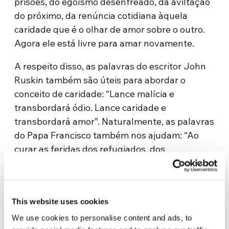
prisões, do egoísmo desenfreado, da aviltação
do próximo, da renúncia cotidiana àquela
caridade que é o olhar de amor sobre o outro.
Agora ele está livre para amar novamente.
A respeito disso, as palavras do escritor John
Ruskin também são úteis para abordar o
conceito de caridade: “Lance malícia e
transbordará ódio. Lance caridade e
transbordará amor”. Naturalmente, as palavras
do Papa Francisco também nos ajudam: “Ao
curar as feridas dos refugiados, dos
deslocados e das vítimas do tráfico, colocamos
em prática o mandamento da caridade que
Jesus nos deixou, quando se identificou com o
This website uses cookies
estrangeiro, com aqueles que sofrem, com
todas as vítimas inocentes da violência e da
We use cookies to personalise content and ads, to