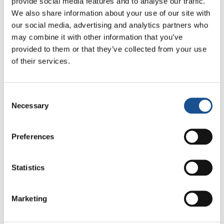
provide social media features and to analyse our traffic.
exploração”.
We also share information about your use of our site with
Há outras reflexões do Pontífice, mas as breves
our social media, advertising and analytics partners who
may combine it with other information that you’ve
citações elencadas já são suficientes para nos
provided to them or that they’ve collected from your use
conscientizar de quanto a caridade é algo
of their services.
enorme e precioso, mas também exigente. Para
nos orientarmos nessa realidade fundamental,
pedimos a várias pessoas, de diversas
Consent
nacionalidades, culturas, religiões, profissões e
Necessary
Selection
missões, que nos explicassem o que a caridade
significa para elas e como a encarnam na
Preferences
própria vida todos os dias.
Statistics
Marketing