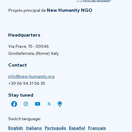
New Humanity NGO
Projeto principal de
Headquarters
Via Piave, 15 - 00046
Grottaferrata, (Rome) Italy
Contact
info@new-humanity.org
+39 06 94 31 56 35
Stay tuned
Switch language:
English
Italiano
Português
Español
Français