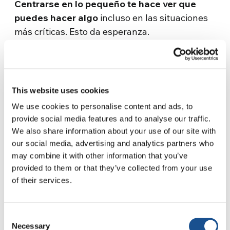
Centrarse en lo pequeño te hace ver que
puedes hacer algo
incluso en las situaciones
más críticas. Esto da esperanza.
¿Se la da a la persona y a la
valiosa labor de Unicef en su
conjunto?
This website uses cookies
We use cookies to personalise content and ads, to
provide social media features and to analyse our traffic.
Se la da a su noble labor, a su mandato
We also share information about your use of our site with
otorgado por la Asamblea General de las
our social media, advertising and analytics partners who
Naciones Unidas: ser la voz de la infancia,
may combine it with other information that you’ve
salvaguardar su esencia.
provided to them or that they’ve collected from your use
of their services.
¿Cómo definirías este
mandato?
Consent
Necessary
Selection