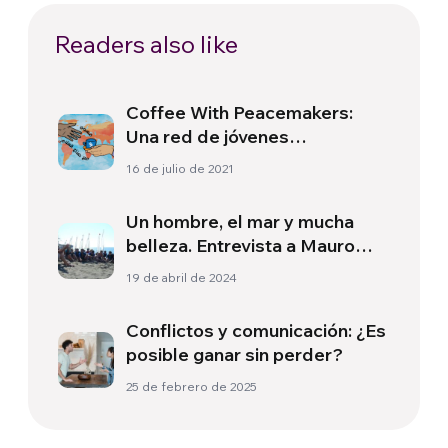
Readers also like
Coffee With Peacemakers:
Una red de jóvenes
constructores de paz
16 de julio de 2021
Un hombre, el mar y mucha
belleza. Entrevista a Mauro
Pandimiglio
19 de abril de 2024
Conflictos y comunicación: ¿Es
posible ganar sin perder?
25 de febrero de 2025