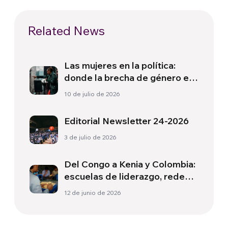
Related News
Las mujeres en la política:
donde la brecha de género es
mayor
10 de julio de 2026
Editorial Newsletter 24-2026
3 de julio de 2026
Del Congo a Kenia y Colombia:
escuelas de liderazgo, redes
de cuidado y participación
12 de junio de 2026
ciudadana