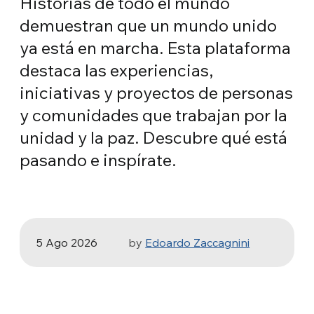
Historias de todo el mundo
demuestran que un mundo unido
ya está en marcha. Esta plataforma
destaca las experiencias,
iniciativas y proyectos de personas
y comunidades que trabajan por la
ARTE Y COMPROMISO SOCIAL
unidad y la paz. Descubre qué está
La Odisea, de Christopher Nolan:
pasando e inspírate.
Ulises y la necesidad de un nuevo
amanecer
5 Ago 2026
by
Edoardo Zaccagnini