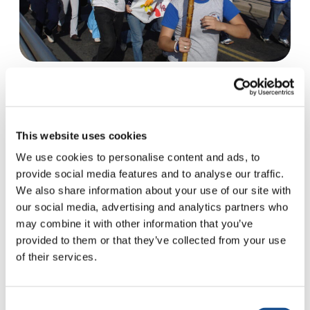
Run4Unity cumple 20 años y se
prepara para un aniversario “Glocal”
15 de abril de 2025
This website uses cookies
We use cookies to personalise content and ads, to
provide social media features and to analyse our traffic.
We also share information about your use of our site with
our social media, advertising and analytics partners who
«
...
8
9
10
11
12
...
may combine it with other information that you’ve
provided to them or that they’ve collected from your use
20
30
40
...
»
of their services.
Consent