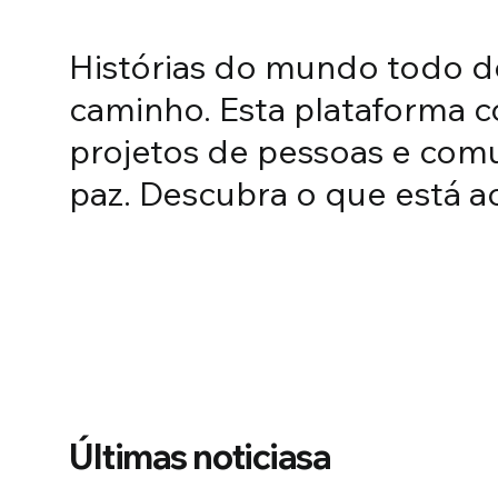
SAÚDE, ESPORTE E ECOLOGIA
Histórias do mundo todo 
Da América do Su
caminho. Esta plataforma co
projetos de pessoas e com
ecologia, espor
paz. Descubra o que está a
30 jul 2026
by
Edoardo Zaccagnini
Últimas noticiasa