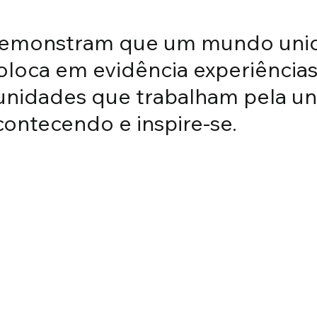
demonstram que um mundo unido
l, três histórias de
loca em evidência experiências, 
unidades que trabalham pela un
te e saúde
contecendo e inspire-se.