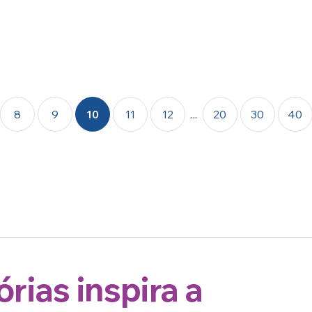
8
9
10
11
12
...
20
30
40
rias inspira a