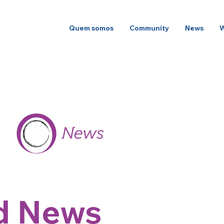
Quem somos
Community
News
d News