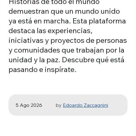
Historias de todo el mundo
demuestran que un mundo unido
ya está en marcha. Esta plataforma
destaca las experiencias,
iniciativas y proyectos de personas
y comunidades que trabajan por la
ARTE Y COMPROMISO SOCIAL
unidad y la paz. Descubre qué está
La Odisea, de Christopher Nolan:
pasando e inspírate.
Ulises y la necesidad de un nuevo
amanecer
5 Ago 2026
by
Edoardo Zaccagnini