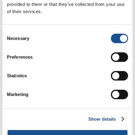
provided to them or that they’ve collected from your use
of their services.
«
1
2
3
4
5
...
10
Consent
Necessary
Selection
20
30
...
»
Preferences
Statistics
Marketing
Show details
Compartir historias inspira