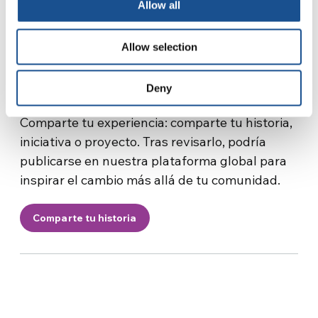
el cambio, une a las
Allow all
comunidades y demuestra
Allow selection
el poder de la acción
colectiva.
Deny
Comparte tu experiencia: comparte tu historia,
iniciativa o proyecto. Tras revisarlo, podría
publicarse en nuestra plataforma global para
inspirar el cambio más allá de tu comunidad.
Comparte tu historia