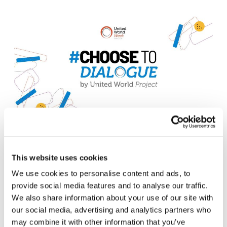
INTERCULTURA Y DIÁLOGO
UNITED WORLD WEEK
This website uses cookies
#ChooseToDialogue: la invitación
global de la Semana Mundo Unido
We use cookies to personalise content and ads, to
provide social media features and to analyse our traffic.
2026
We also share information about your use of our site with
our social media, advertising and analytics partners who
12 de marzo de 2026
may combine it with other information that you’ve